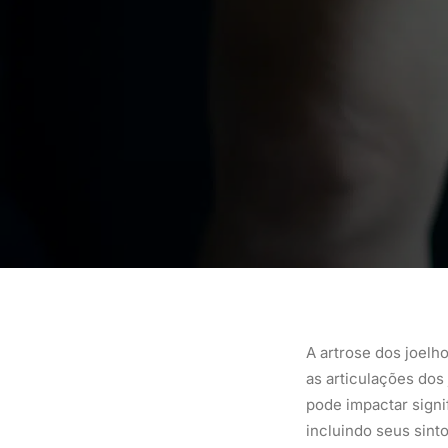
A artrose dos joelh
as articulações dos
pode impactar signi
incluindo seus sint