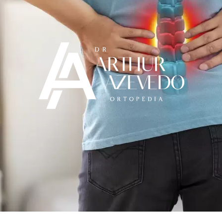
mativo e educacional. O paciente jamais deve usar seu conteúdo para aut
lho Federal de Medicina, em caso de dúvida, o médico sempre deve se
habilitado para praticar o ato médico.
Dr. Arthur Azevedo: CRM 640620 RJ e AMB 58251.
GA JUNTO
DR. ARTHUR AZEVEDO
TRATAMENTOS
BLOG
CON