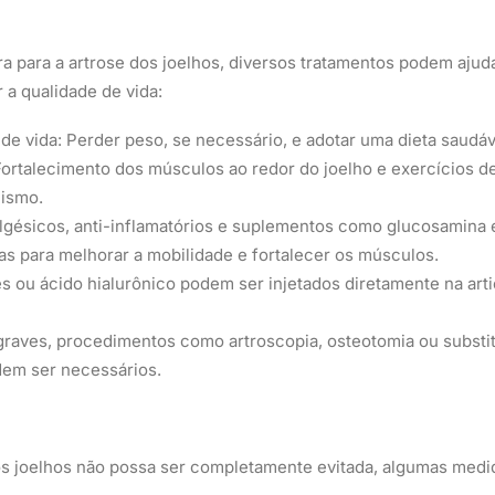
a para a artrose dos joelhos, diversos tratamentos podem ajuda
 a qualidade de vida:
de vida: Perder peso, se necessário, e adotar uma dieta saudáv
 Fortalecimento dos músculos ao redor do joelho e exercícios d
lismo.
gésicos, anti-inflamatórios e suplementos como glucosamina e
cas para melhorar a mobilidade e fortalecer os músculos.
es ou ácido hialurônico podem ser injetados diretamente na artic
graves, procedimentos como artroscopia, osteotomia ou substit
dem ser necessários.
os joelhos não possa ser completamente evitada, algumas medi