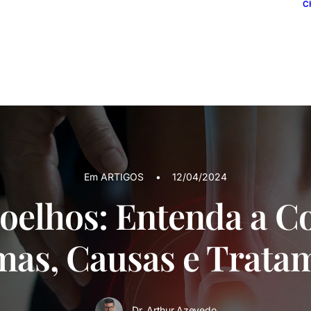
C
Em
ARTIGOS
•
12/04/2024
Joelhos: Entenda a C
mas, Causas e Trata
Dr. Arthur Azevedo