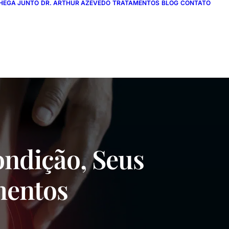
HEGA JUNTO
DR. ARTHUR AZEVEDO
TRATAMENTOS
BLOG
CONTATO
ondição, Seus
mentos