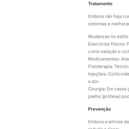
Tratamento
Embora não haja cur
sintomas e melhorar
Mudanças no estilo 
Exercícios físicos:
como natação e cic
Medicamentos: Anal
Fisioterapia: Técni
Injeções: Corticoid
a dor.
Cirurgia: Em casos 
joelho (prótese) po
Prevenção
Embora a artrose d