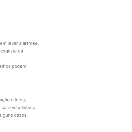
em levar à artrose.
desgaste da
joelhos podem
ção clínica,
para visualizar o
alguns casos,