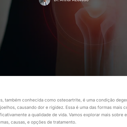
os, também conhecida como osteoartrite, é uma condição degen
 joelhos, causando dor e rigidez. Essa é uma das formas mais c
ficativamente a qualidade de vida. Vamos explorar mais sobre 
omas, causas, e opções de tratamento.