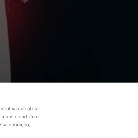
erativa que afeta
omuns de artrite e
essa condição,