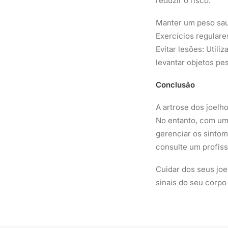
reduzir o risco:
Manter um peso saud
Exercícios regulare
Evitar lesões: Util
levantar objetos pe
Conclusão
A artrose dos joelh
No entanto, com um
gerenciar os sintom
consulte um profis
Cuidar dos seus joe
sinais do seu corpo