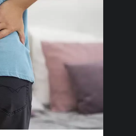
odiagnóstico ou autotratamento.
r consultado, pois só ele está
TATO