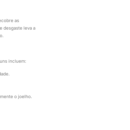
ecobre as
e desgaste leva a
o.
muns incluem:
dade.
mente o joelho.