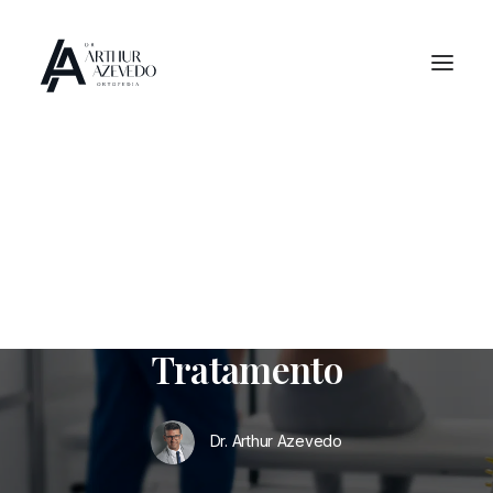
Em
ARTIGOS
•
01/05/2024
Escoliose: O Que É,
Sintomas, Causas e
Tratamento
Dr. Arthur Azevedo